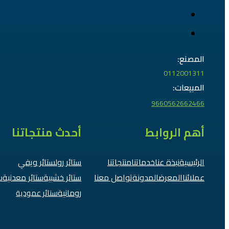
المصنع:
0112001311
المبيعات:
9660562662466
أهم الروابط
أحدث منتجاتنا
الرئيسية
نبذة عنا
خدماتنا
منتجاتنا
ستائر رول
ستائر ويفي
عملائنا
المعرض
المدونة
تواصل معنا
ستائر خشبية
ستائر معدنية
س
رومانية
ستائر عمودية