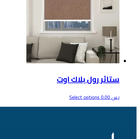
ستائر رول بلاك اوت
هناك
ر.س
0.00
Select options
العديد
من
الأشكال
المختلفة