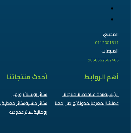
المصنع:
0112001311
المبيعات:
9660562662466
أهم الروابط
أحدث منتجاتنا
الرئيسية
نبذة عنا
خدماتنا
منتجاتنا
ستائر رول
ستائر ويفي
عملائنا
المعرض
المدونة
تواصل معنا
ستائر خشبية
ستائر معدنية
س
رومانية
ستائر عمودية