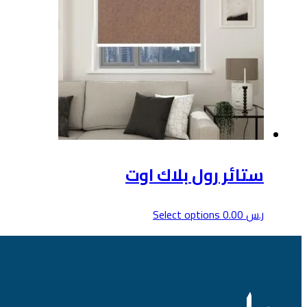
ستائر رول بلاك اوت
هناك
ر.س
0.00
Select options
العديد
من
الأشكال
المختلفة